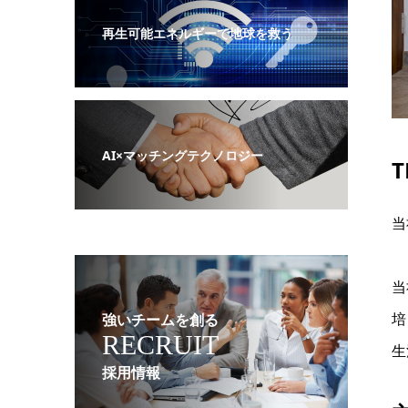
再生可能エネルギーで地球を救う
AI×マッチングテクノロジー
T
当
当
培
強いチームを創る
RECRUIT
生
採用情報