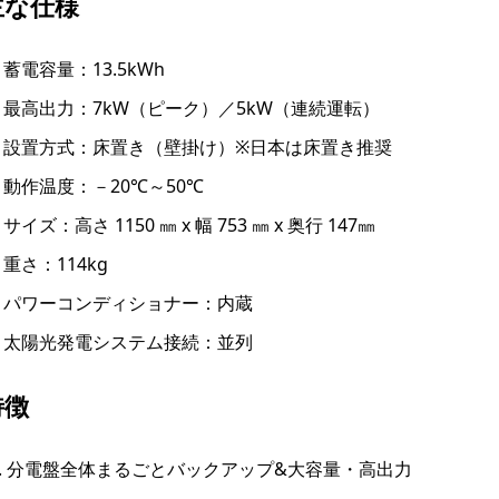
主な仕様
蓄電容量：13.5kWh
最高出力：7kW（ピーク）／5kW（連続運転）
設置方式：床置き（壁掛け）※日本は床置き推奨
動作温度：－20℃～50℃
サイズ：高さ 1150 ㎜ x 幅 753 ㎜ x 奥行 147㎜
重さ：114kg
パワーコンディショナー：内蔵
太陽光発電システム接続：並列
特徴
分電盤全体まるごとバックアップ&大容量・高出力