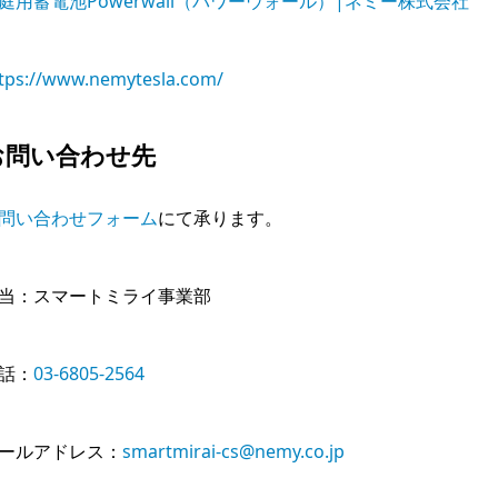
庭用蓄電池Powerwall（パワーウォール）|ネミー株式会社
tps://www.nemytesla.com/
お問い合わせ先
問い合わせフォーム
にて承ります。
当：スマートミライ事業部
話：
03-6805-2564
ールアドレス：
smartmirai-cs@nemy.co.jp