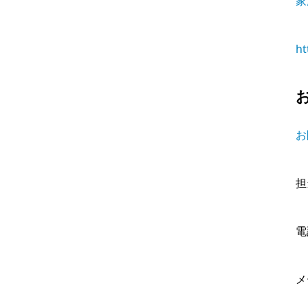
家
ht
お
担
電
メ